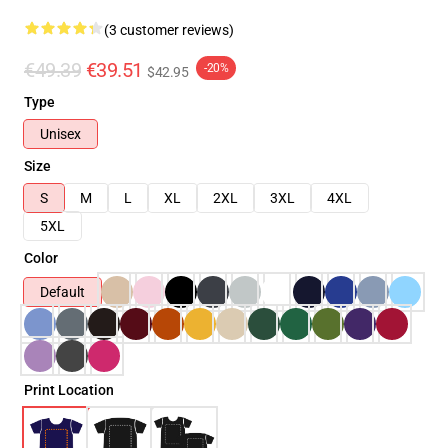
(3 customer reviews)
€49.39
€39.51
-20%
$42.95
Type
Unisex
Size
S
M
L
XL
2XL
3XL
4XL
5XL
Color
Default
Print Location