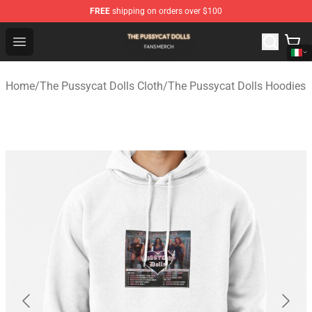
FREE
shipping on orders over $100
The Pussycat Dolls Shop - Official The Pussycat Dolls M
Open menu
Home
/
The Pussycat Dolls Cloth
/
The Pussycat Dolls Hoodies