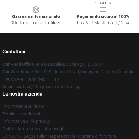
consegna
Garanzia internazionale
Pagamento sicuro al 100%
Offerto nel paese di utilizzo
PayPal / MasterCard / Visa
Contattaci
Our Head Office
: 448 N LaSalle Dr, Chicago, IL 60654
Our Warehouse
: No. 9292 Renmin Road, Qingyang District, Chengdu
Hour
: 9AM – 5PM (Mon – Fri)
Email
: contact@the-pussycat-dolls.shop
La nostra azienda
Informazioni su di noi
Termini e condizioni
Informativa sulla privacy
DMCA - Informativa sul copyright
CA SB657: Legge sulla trasparenza della catena di fornitura