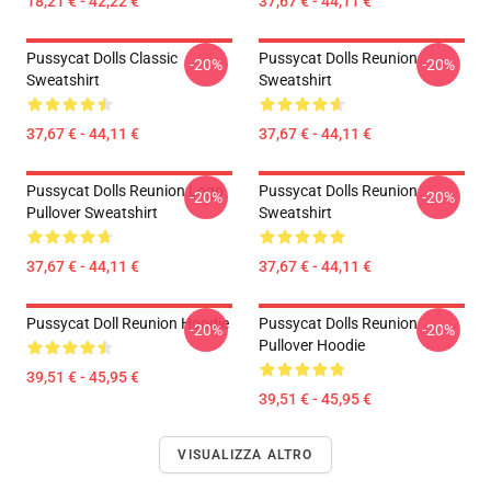
18,21 € - 42,22 €
37,67 € - 44,11 €
Pussycat Dolls Classic
Pussycat Dolls Reunion
-20%
-20%
Sweatshirt
Sweatshirt
37,67 € - 44,11 €
37,67 € - 44,11 €
Pussycat Dolls Reunion Logo
Pussycat Dolls Reunion
-20%
-20%
Pullover Sweatshirt
Sweatshirt
37,67 € - 44,11 €
37,67 € - 44,11 €
Pussycat Doll Reunion Hoodie
Pussycat Dolls Reunion
-20%
-20%
Pullover Hoodie
39,51 € - 45,95 €
39,51 € - 45,95 €
VISUALIZZA ALTRO