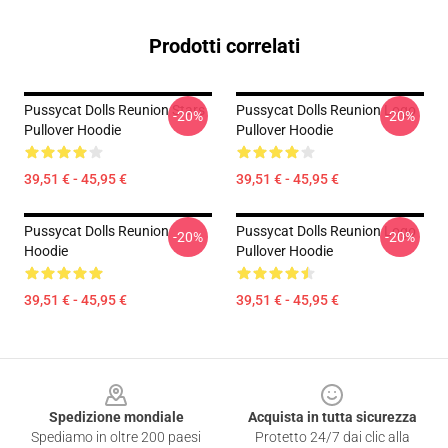
Prodotti correlati
Pussycat Dolls Reunion Stars
Pussycat Dolls Reunion Logo
-20%
-20%
Pullover Hoodie
Pullover Hoodie
39,51 € - 45,95 €
39,51 € - 45,95 €
Pussycat Dolls Reunion
Pussycat Dolls Reunion Logo
-20%
-20%
Hoodie
Pullover Hoodie
39,51 € - 45,95 €
39,51 € - 45,95 €
Footer
Spedizione mondiale
Acquista in tutta sicurezza
Spediamo in oltre 200 paesi
Protetto 24/7 dai clic alla