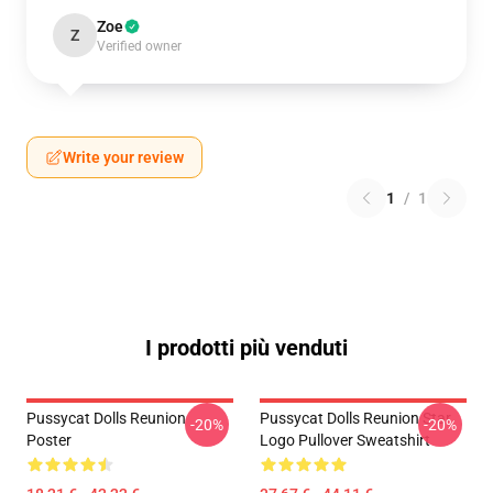
Zoe
Z
Verified owner
Write your review
1
/
1
I prodotti più venduti
Pussycat Dolls Reunion
Pussycat Dolls Reunion Star
-20%
-20%
Poster
Logo Pullover Sweatshirt