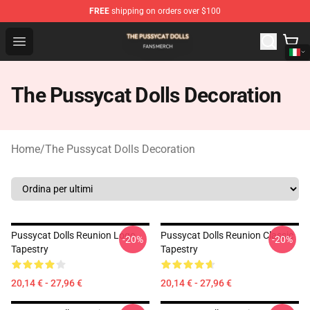
FREE
shipping on orders over $100
The Pussycat Dolls Shop - Official The Pussycat Dolls M
Open menu
The Pussycat Dolls Decoration
Home
/
The Pussycat Dolls Decoration
Pussycat Dolls Reunion Logo
Pussycat Dolls Reunion Classic
-20%
-20%
Tapestry
Tapestry
20,14 € - 27,96 €
20,14 € - 27,96 €