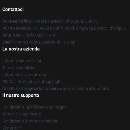
Contattaci
Our Head Office
: 448 N LaSalle Dr, Chicago, IL 60654
Our Warehouse
: No. 9292 Renmin Road, Qingyang District, Chengdu
Hour
: 9AM – 5PM (Mon – Fri)
Email
: contact@the-pussycat-dolls.shop
La nostra azienda
Informazioni su di noi
Termini e condizioni
Informativa sulla privacy
DMCA - Informativa sul copyright
CA SB657: Legge sulla trasparenza della catena di fornitura
Il nostro supporto
Condizioni di spedizione e consegna
Termini di pagamento
Condizioni di ritorno e rimborso
Contattaci