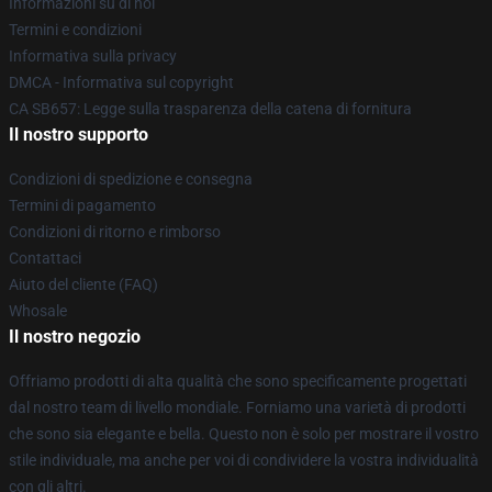
Informazioni su di noi
Termini e condizioni
Informativa sulla privacy
DMCA - Informativa sul copyright
CA SB657: Legge sulla trasparenza della catena di fornitura
Il nostro supporto
Condizioni di spedizione e consegna
Termini di pagamento
Condizioni di ritorno e rimborso
Contattaci
Aiuto del cliente (FAQ)
Whosale
Il nostro negozio
Offriamo prodotti di alta qualità che sono specificamente progettati
dal nostro team di livello mondiale. Forniamo una varietà di prodotti
che sono sia elegante e bella. Questo non è solo per mostrare il vostro
stile individuale, ma anche per voi di condividere la vostra individualità
con gli altri.