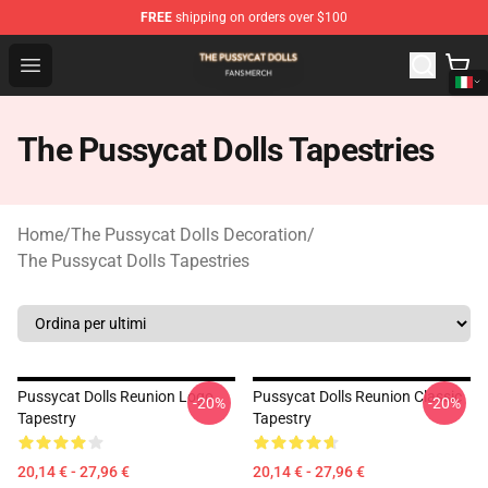
FREE
shipping on orders over $100
The Pussycat Dolls Shop - Official The Pussycat Dolls M
Open menu
The Pussycat Dolls Tapestries
Home
/
The Pussycat Dolls Decoration
/
The Pussycat Dolls Tapestries
Pussycat Dolls Reunion Logo
Pussycat Dolls Reunion Classic
-20%
-20%
Tapestry
Tapestry
20,14 € - 27,96 €
20,14 € - 27,96 €