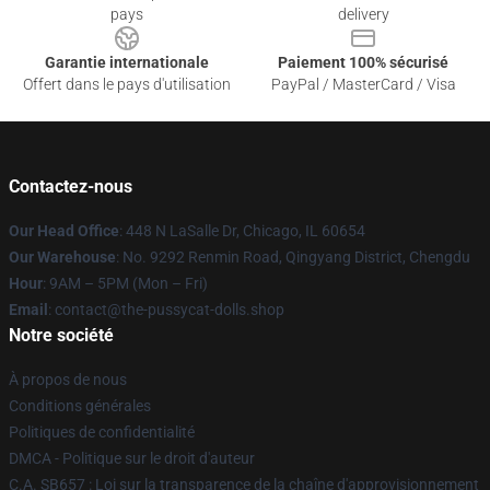
pays
delivery
Garantie internationale
Paiement 100% sécurisé
Offert dans le pays d'utilisation
PayPal / MasterCard / Visa
Contactez-nous
Our Head Office
: 448 N LaSalle Dr, Chicago, IL 60654
Our Warehouse
: No. 9292 Renmin Road, Qingyang District, Chengdu
Hour
: 9AM – 5PM (Mon – Fri)
Email
: contact@the-pussycat-dolls.shop
Notre société
À propos de nous
Conditions générales
Politiques de confidentialité
DMCA - Politique sur le droit d'auteur
C.A. SB657 : Loi sur la transparence de la chaîne d'approvisionnement