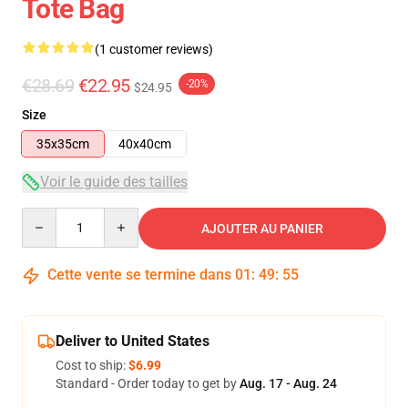
Tote Bag
(1 customer reviews)
€28.69
€22.95
-20%
$24.95
Size
35x35cm
40x40cm
Voir le guide des tailles
Quantity
AJOUTER AU PANIER
Cette vente se termine dans
01
:
49
:
54
Deliver to United States
Cost to ship:
$6.99
Standard - Order today to get by
Aug. 17 - Aug. 24