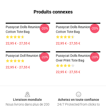
Produits connexes
Pussycat Dolls Reunion
Pussycat Dolls Reunion
-20%
-20%
Cotton Tote Bag
Cotton Tote Bag
22,95 € - 27,55 €
22,95 € - 27,55 €
Pussycat Doll Reunion Bag
Pussycat Dolls Reunion All
-20%
-20%
Over Print Tote Bag
22,95 € - 27,55 €
22,95 € - 27,55 €
Footer
Livraison mondiale
Achetez en toute confiance
Nous livrons dans plus de 200
24/7 Protected from clicks to