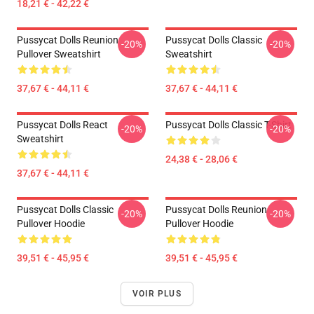
18,21 € - 42,22 €
Pussycat Dolls Reunion
Pussycat Dolls Classic
-20%
-20%
Pullover Sweatshirt
Sweatshirt
37,67 € - 44,11 €
37,67 € - 44,11 €
Pussycat Dolls React
Pussycat Dolls Classic T-Shirt
-20%
-20%
Sweatshirt
24,38 € - 28,06 €
37,67 € - 44,11 €
Pussycat Dolls Classic
Pussycat Dolls Reunion
-20%
-20%
Pullover Hoodie
Pullover Hoodie
39,51 € - 45,95 €
39,51 € - 45,95 €
VOIR PLUS