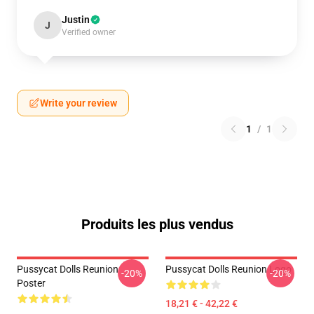
Justin
J
Verified owner
Write your review
1
/
1
Produits les plus vendus
Pussycat Dolls Reunion
Pussycat Dolls Reunion Logo
-20%
-20%
Poster
18,21 € - 42,22 €