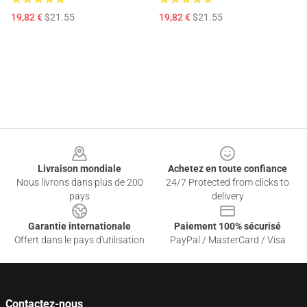
19,82 €
$21.55
19,82 €
$21.55
Footer
Livraison mondiale
Achetez en toute confiance
Nous livrons dans plus de 200
24/7 Protected from clicks to
pays
delivery
Garantie internationale
Paiement 100% sécurisé
Offert dans le pays d'utilisation
PayPal / MasterCard / Visa
Contactez-nous