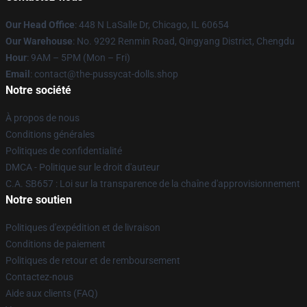
Our Head Office
: 448 N LaSalle Dr, Chicago, IL 60654
Our Warehouse
: No. 9292 Renmin Road, Qingyang District, Chengdu
Hour
: 9AM – 5PM (Mon – Fri)
Email
: contact@the-pussycat-dolls.shop
Notre société
À propos de nous
Conditions générales
Politiques de confidentialité
DMCA - Politique sur le droit d'auteur
C.A. SB657 : Loi sur la transparence de la chaîne d'approvisionnement
Notre soutien
Politiques d'expédition et de livraison
Conditions de paiement
Politiques de retour et de remboursement
Contactez-nous
Aide aux clients (FAQ)