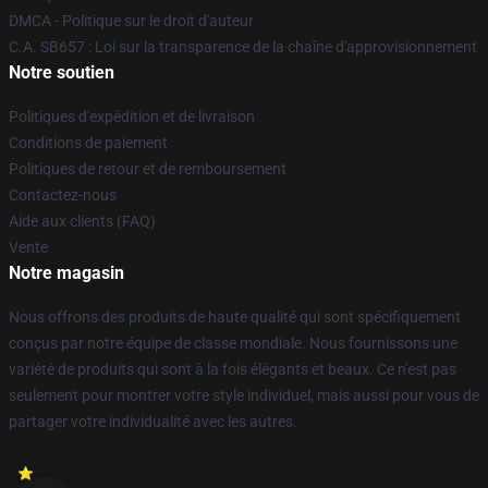
DMCA - Politique sur le droit d'auteur
C.A. SB657 : Loi sur la transparence de la chaîne d'approvisionnement
Notre soutien
Politiques d'expédition et de livraison
Conditions de paiement
Politiques de retour et de remboursement
Contactez-nous
Aide aux clients (FAQ)
Vente
Notre magasin
Nous offrons des produits de haute qualité qui sont spécifiquement
conçus par notre équipe de classe mondiale. Nous fournissons une
variété de produits qui sont à la fois élégants et beaux. Ce n'est pas
seulement pour montrer votre style individuel, mais aussi pour vous de
partager votre individualité avec les autres.