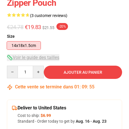
Zipper Pouch
(3 customer reviews)
€24.78
€19.83
-20%
$21.55
Size
14x18x1.5cm
Voir le guide des tailles
Quantity
AJOUTER AU PANIER
Cette vente se termine dans
01
:
09
:
55
Deliver to United States
Cost to ship:
$6.99
Standard - Order today to get by
Aug. 16 - Aug. 23