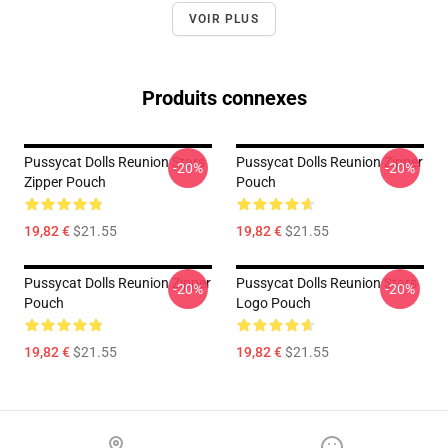
VOIR PLUS
Produits connexes
Pussycat Dolls Reunion Stars
Pussycat Dolls Reunion Zipper
-20%
-20%
Zipper Pouch
Pouch
19,82 €
$21.55
19,82 €
$21.55
Pussycat Dolls Reunion Zipper
Pussycat Dolls Reunion Stars
-20%
-20%
Pouch
Logo Pouch
19,82 €
$21.55
19,82 €
$21.55
Footer