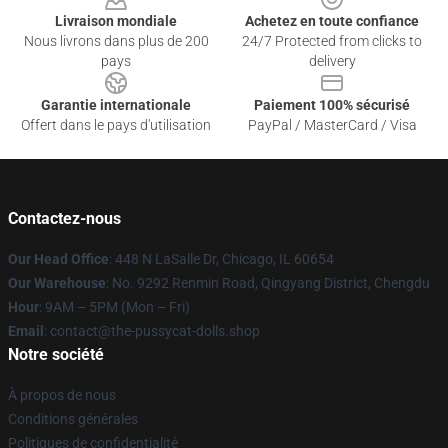
Livraison mondiale
Achetez en toute confiance
Nous livrons dans plus de 200
24/7 Protected from clicks to
pays
delivery
Garantie internationale
Paiement 100% sécurisé
Offert dans le pays d'utilisation
PayPal / MasterCard / Visa
Contactez-nous
Our Head Office
: 448 N LaSalle Dr, Chicago, IL 60654
Our Warehouse
: No. 9292 Renmin Road, Qingyang District, Chengdu
Hour
: 9AM – 5PM (Mon – Fri)
Email
: contact@the-pussycat-dolls.shop
Notre société
À propos de nous
Conditions générales
Politiques de confidentialité