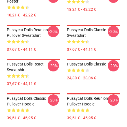
Poster
18,21 € - 42,22 €
18,21 € - 42,22 €
Pussycat Dolls Reunion
Pussycat Dolls Classic
-20%
-20%
Pullover Sweatshirt
Sweatshirt
37,67 € - 44,11 €
37,67 € - 44,11 €
Pussycat Dolls React
Pussycat Dolls Classic T-Shirt
-20%
-20%
Sweatshirt
24,38 € - 28,06 €
37,67 € - 44,11 €
Pussycat Dolls Classic
Pussycat Dolls Reunion
-20%
-20%
Pullover Hoodie
Pullover Hoodie
39,51 € - 45,95 €
39,51 € - 45,95 €