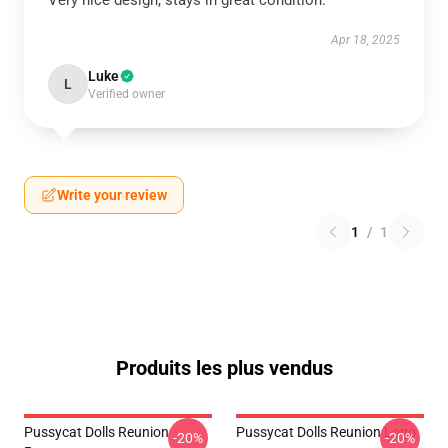
Very nice design, stays in great condition.
Apr 18, 2025
Luke
L
Verified owner
Write your review
1
/
1
Produits les plus vendus
Pussycat Dolls Reunion
Pussycat Dolls Reunion Logo
-20%
-20%