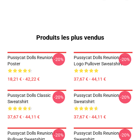
Produits les plus vendus
Pussycat Dolls Reunion
Pussycat Dolls Reunion Star
-20%
-20%
Poster
Logo Pullover Sweatshirt
18,21 € - 42,22 €
37,67 € - 44,11 €
Pussycat Dolls Classic
Pussycat Dolls Reunion
-20%
-20%
Sweatshirt
Sweatshirt
37,67 € - 44,11 €
37,67 € - 44,11 €
Pussycat Dolls Reunion Logo
Pussycat Dolls Reunion
-20%
-20%
Pullover Sweatshirt
Sweatshirt