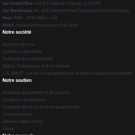
Our Head Office
: 448 N LaSalle Dr, Chicago, IL 60654
Our Warehouse
: No. 9292 Renmin Road, Qingyang District, Chengdu
Hour
: 9AM – 5PM (Mon – Fri)
Email
: contact@the-pussycat-dolls.shop
Notre société
À propos de nous
Conditions générales
Politiques de confidentialité
DMCA - Politique sur le droit d'auteur
C.A. SB657 : Loi sur la transparence de la chaîne d'approvisionnement
Notre soutien
Politiques d'expédition et de livraison
Conditions de paiement
Politiques de retour et de remboursement
Contactez-nous
Aide aux clients (FAQ)
Vente