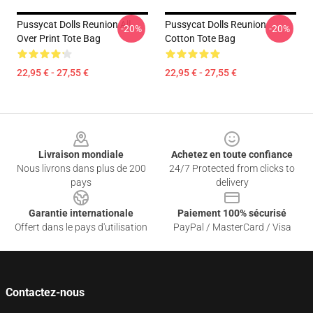
Pussycat Dolls Reunion All
Pussycat Dolls Reunion
-20%
-20%
Over Print Tote Bag
Cotton Tote Bag
22,95 € - 27,55 €
22,95 € - 27,55 €
Footer
Livraison mondiale
Achetez en toute confiance
Nous livrons dans plus de 200
24/7 Protected from clicks to
pays
delivery
Garantie internationale
Paiement 100% sécurisé
Offert dans le pays d'utilisation
PayPal / MasterCard / Visa
Contactez-nous