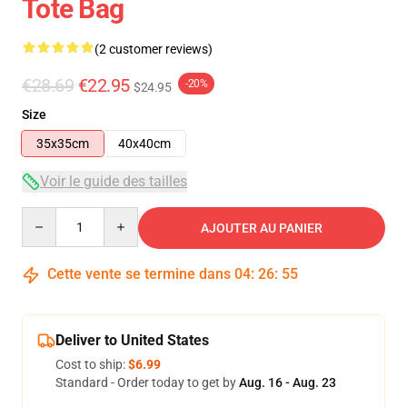
Tote Bag
(2 customer reviews)
€28.69
€22.95
-20%
$24.95
Size
35x35cm
40x40cm
Voir le guide des tailles
Quantity
AJOUTER AU PANIER
Cette vente se termine dans
04
:
26
:
55
Deliver to United States
Cost to ship:
$6.99
Standard - Order today to get by
Aug. 16 - Aug. 23