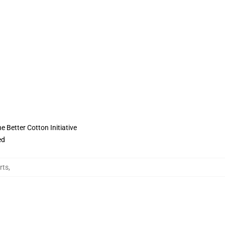
 Better Cotton Initiative
ed
rts
,