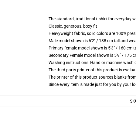
The standard, traditional t-shirt for everyday 
Classic, generous, boxy fit
Heavyweight fabric, solid colors are 100% pre
Male model shown is 6'2" / 188 cm tall and wea
Primary female model shown is 5'3" / 160 cm ta
Secondary Female model shown is 5'9" / 175 c
Washing instructions: Hand or machine wash col
The third party printer of this product is eval
The printer of this product sources blanks fro
Since every item is made just for you by your loc
SK