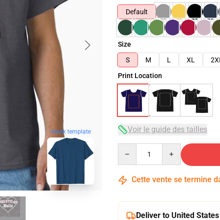
Default
Size
S
M
L
XL
2X
Print Location
Voir le guide des tailles
blank template
Quantity
Cette vente se termine 
Deliver to United States