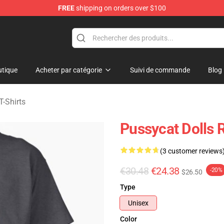
FREE
shipping on orders over $100
 Merchandise Store
tique
Acheter par catégorie
Suivi de commande
Blog
T-Shirts
Pussycat Dolls 
(3 customer reviews
€30.48
€24.38
-20%
$26.50
Type
Unisex
Color