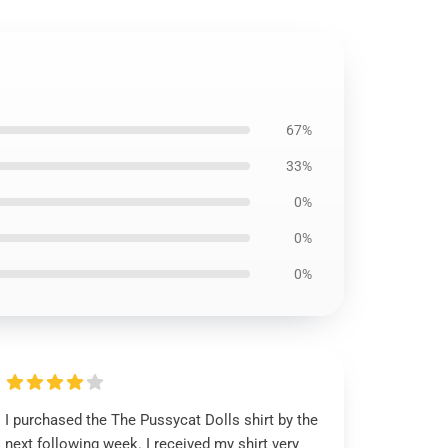
67%
33%
0%
0%
0%
I purchased the The Pussycat Dolls shirt by the
next following week. I received my shirt very