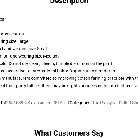
Description
wear
shrunk cotton
ring size Large
ll and wearing size Small
m tall and wearing size Medium
d. Do not dry clean, bleach, tumble dry or iron on the print
uated according to International Labor Organization standards
m manufacturers committed to improving cotton farming practices with the
al third-party fulfiller, there may be slight variances in the product receiv
U
:
42851039-US-classic-tee-DEFAULT
Catégories
:
The Pussycat Dolls T-Shi
What Customers Say