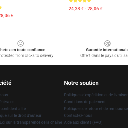
24,38 € - 28,06 €
28,06 €
hetez en toute confiance
Garantie international
otected from clicks to delivery
Offert dans le pays d'utilisa
ciété
Notre soutien
 nous
Politiques d'expédition et de livraiso
énérales
Conditions de paiement
 confidentialité
Politiques de retour et de rembours
que sur le droit d'auteur
Contactez-nous
Loi sur la transparence de la chaîne
Aide aux clients (FAQ)