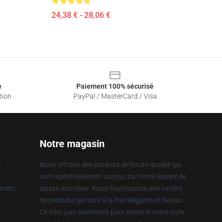
24,38 € - 28,06 €
e
Paiement 100% sécurisé
tion
PayPal / MasterCard / Visa
Notre magasin
n
Nous offrons des produits de haute qualité qui
sont spécifiquement conçus par notre équipe de
ement
classe mondiale. Nous fournissons une variété
de produits qui sont à la fois élégants et beaux.
Ce n'est pas seulement pour montrer votre style