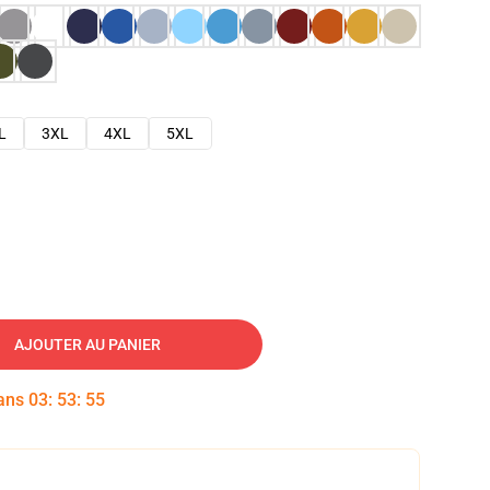
L
3XL
4XL
5XL
AJOUTER AU PANIER
dans
03
:
53
:
54