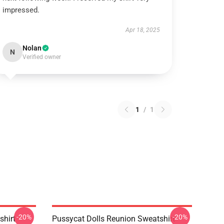
impressed.
Apr 18, 2025
Nolan
N
Verified owner
1
/
1
-20%
-20%
shirt
Pussycat Dolls Reunion Sweatshirt