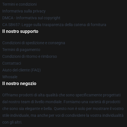
Termini e condizioni
Informativa sulla privacy
DMCA - Informativa sul copyright
CA SB657: Legge sulla trasparenza della catena di fornitura
Il nostro supporto
Condizioni di spedizione e consegna
Termini di pagamento
Condizioni di ritorno e rimborso
Contattaci
Aiuto del cliente (FAQ)
Whosale
Il nostro negozio
Offriamo prodotti di alta qualità che sono specificamente progettati
dal nostro team di livello mondiale. Forniamo una varietà di prodotti
che sono sia elegante e bella. Questo non è solo per mostrare il vostro
stile individuale, ma anche per voi di condividere la vostra individualità
con gli altri.