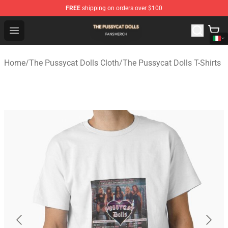
FREE
shipping on orders over $100
The Pussycat Dolls Shop - Official The Pussycat Dolls M
Open menu
Home
/
The Pussycat Dolls Cloth
/
The Pussycat Dolls T-Shirts