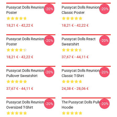
Pussycat Dolls Reunion
Pussycat Dolls Reunion
-20%
-20%
Poster
Classic Poster
18,21 € - 42,22 €
18,21 € - 42,22 €
Pussycat Dolls Reunion Logo
Pussycat Dolls React
-20%
-20%
Poster
Sweatshirt
18,21 € - 42,22 €
37,67 € - 44,11 €
Pussycat Dolls Reunion
Pussycat Dolls Reunion Logo
-20%
-20%
Pullover Sweatshirt
Classic T-Shirt
37,67 € - 44,11 €
24,38 € - 28,06 €
Pussycat Dolls Reunion Stars
The Pussycat Dolls Pullover
-20%
-20%
Oversized T-Shirt
Hoodie