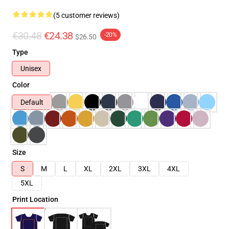
(5 customer reviews)
€30.48
€24.38
-20%
$26.50
Type
Unisex
Color
Default
Size
S
M
L
XL
2XL
3XL
4XL
5XL
Print Location