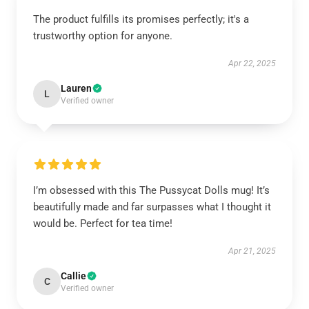
The product fulfills its promises perfectly; it's a
trustworthy option for anyone.
Apr 22, 2025
Lauren
L
Verified owner
I’m obsessed with this The Pussycat Dolls mug! It’s
beautifully made and far surpasses what I thought it
would be. Perfect for tea time!
Apr 21, 2025
Callie
C
Verified owner