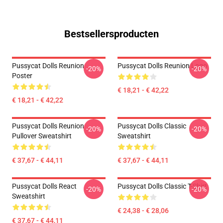
Bestsellersproducten
Pussycat Dolls Reunion
Pussycat Dolls Reunion Logo
-20%
-20%
Poster
€ 18,21 - € 42,22
€ 18,21 - € 42,22
Pussycat Dolls Reunion
Pussycat Dolls Classic
-20%
-20%
Pullover Sweatshirt
Sweatshirt
€ 37,67 - € 44,11
€ 37,67 - € 44,11
Pussycat Dolls React
Pussycat Dolls Classic T-Shirt
-20%
-20%
Sweatshirt
€ 24,38 - € 28,06
€ 37,67 - € 44,11