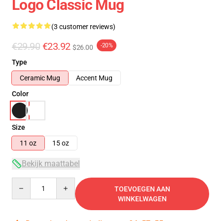
Logo Classic Mug
(3 customer reviews)
€29.90
€23.92
-20%
$26.00
Type
Ceramic Mug
Accent Mug
Color
Size
11 oz
15 oz
Bekijk maattabel
Quantity
TOEVOEGEN AAN
WINKELWAGEN