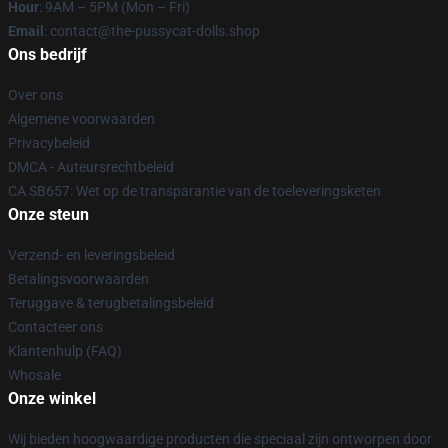
Hour
: 9AM – 5PM (Mon – Fri)
Email
: contact@the-pussycat-dolls.shop
Ons bedrijf
Over ons
Algemene voorwaarden
Privacybeleid
DMCA - Auteursrechtbeleid
CA SB657: Wet op de transparantie van de toeleveringsketen
Onze steun
Verzend- en leveringsbeleid
Betalingsvoorwaarden
Teruggave & terugbetalingsbeleid
Contacteer ons
Klantenhulp (FAQ)
Whosale
Onze winkel
Wij bieden hoogwaardige producten die speciaal zijn ontworpen door