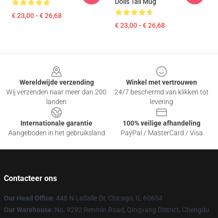
Dolls Tall Mug
€ 23,00 - € 26,68
€ 23,00 - € 26,68
Footer
Wereldwijde verzending
Winkel met vertrouwen
Wij verzenden naar meer dan 200
24/7 beschermd van klikken tot
landen
levering
Internationale garantie
100% veilige afhandeling
Aangeboden in het gebruiksland
PayPal / MasterCard / Visa
Contacteer ons
Our Head Office
: 448 N LaSalle Dr, Chicago, IL 60654
Our Warehouse
: No. 9292 Renmin Road, Qingyang District, Chengdu