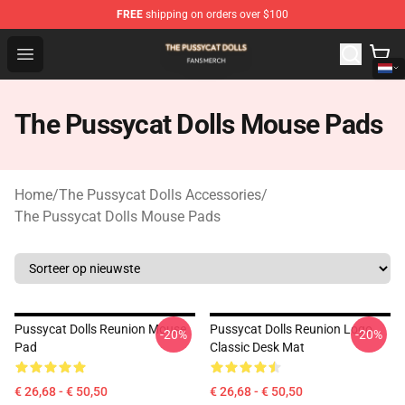
FREE
shipping on orders over $100
The Pussycat Dolls Shop - Official The Pussycat Dolls M
Open menu
The Pussycat Dolls Mouse Pads
Home
/
The Pussycat Dolls Accessories
/
The Pussycat Dolls Mouse Pads
Pussycat Dolls Reunion Mouse
Pussycat Dolls Reunion Logo
-20%
-20%
Pad
Classic Desk Mat
€ 26,68 - € 50,50
€ 26,68 - € 50,50