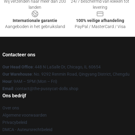
Wij verzenden naar meer dan 200
24/7 beschermd van klikken tot
landen
levering
Internationale garantie
100% veilige afhandeling
Aangeboden in het gebruiksland
PayPal / MasterCard / Visa
Contacteer ons
Our Head Office
: 448 N LaSalle Dr, Chicago, IL 60654
Our Warehouse
: No. 9292 Renmin Road, Qingyang District, Chengdu
Hour
: 9AM – 5PM (Mon – Fri)
Email
: contact@the-pussycat-dolls.shop
Ons bedrijf
Over ons
Algemene voorwaarden
Privacybeleid
DMCA - Auteursrechtbeleid