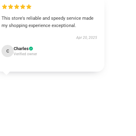
This store's reliable and speedy service made
my shopping experience exceptional.
Apr 20, 2025
Charles
C
Verified owner