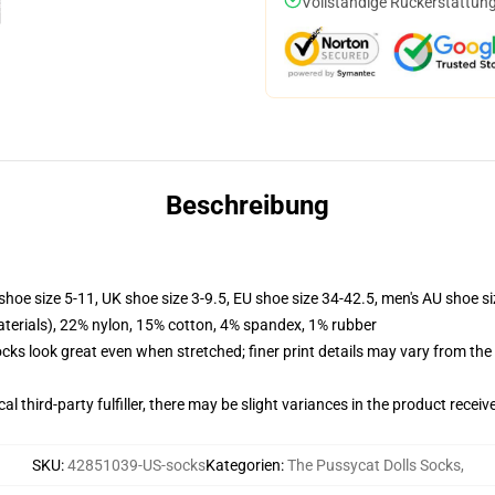
Vollständige Rückerstattung
Beschreibung
shoe size 5-11, UK shoe size 3-9.5, EU shoe size 34-42.5, men's AU shoe s
terials), 22% nylon, 15% cotton, 4% spandex, 1% rubber
socks look great even when stretched; finer print details may vary from th
al third-party fulfiller, there may be slight variances in the product receiv
SKU
:
42851039-US-socks
Kategorien
:
The Pussycat Dolls Socks
,