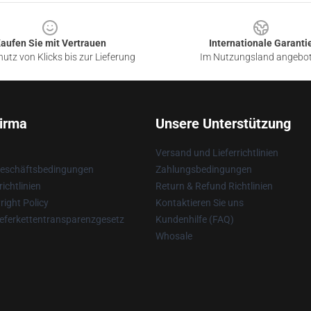
aufen Sie mit Vertrauen
Internationale Garanti
utz von Klicks bis zur Lieferung
Im Nutzungsland angebo
irma
Unsere Unterstützung
Versand und Lieferrichtlinien
Geschäftsbedingungen
Zahlungsbedingungen
ichtlinien
Return & Refund Richtlinien
ight Policy
Kontaktieren Sie uns
eferkettentransparenzgesetz
Kundenhilfe (FAQ)
Whosale