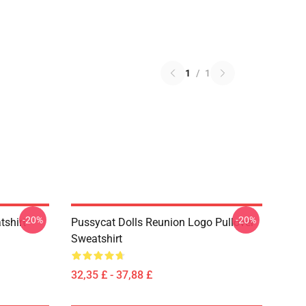
1
/
1
-20%
-20%
tshirt
Pussycat Dolls Reunion Logo Pullover
Sweatshirt
32,35 £ - 37,88 £