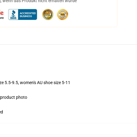
, wenn das Produkt nicht erhalten wurde
ize 5.5-9.5, women's AU shoe size 5-11
e product photo
ed