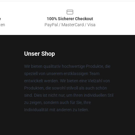
e
100% Sicherer Checkout
ten
PayPal / MasterCard / Visa
Unser Shop
Wir bieten qualitativ hochwertige Produkte, die
speziell von unserem erstklassigen Team
entwickelt werden. Wir bieten eine Vielzahl von
Produkten, die sowohl stilvoll als auch schön
sind. Dies ist nicht nur, um Ihren individuellen Stil
zu zeigen, sondern auch für Sie, Ihre
Individualität mit anderen zu teilen.