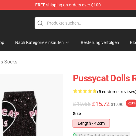
FREE
shipping on orders over $100
 Merchandise Store
op
Nach Kategorie einkaufen
Bestellung verfolgen
Bl
ls Socks
Pussycat Dolls 
(5 customer reviews
£19.65
£15.72
-20%
$19.90
Size
Length - 42cm
Größentabelle anzeigen