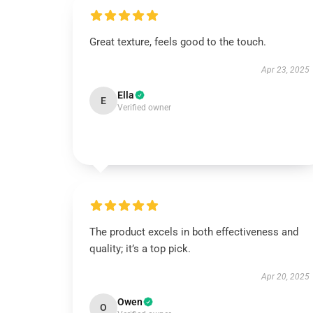
Great texture, feels good to the touch.
Apr 23, 2025
Ella
E
Verified owner
The product excels in both effectiveness and
quality; it’s a top pick.
Apr 20, 2025
Owen
O