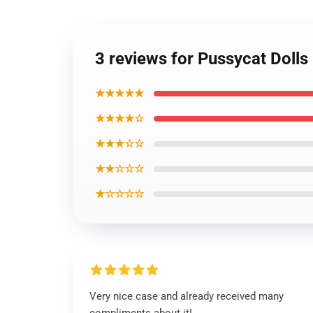
3 reviews for Pussycat Doll
★★★★★
★★★★☆
★★★☆☆
★★☆☆☆
★☆☆☆☆
Very nice case and already received many