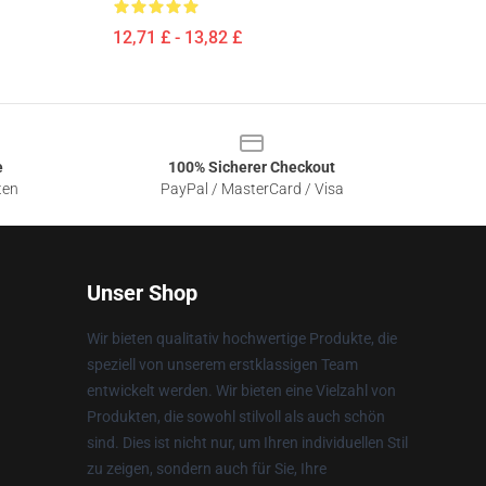
12,71 £ - 13,82 £
e
100% Sicherer Checkout
ten
PayPal / MasterCard / Visa
Unser Shop
Wir bieten qualitativ hochwertige Produkte, die
speziell von unserem erstklassigen Team
entwickelt werden. Wir bieten eine Vielzahl von
Produkten, die sowohl stilvoll als auch schön
sind. Dies ist nicht nur, um Ihren individuellen Stil
zu zeigen, sondern auch für Sie, Ihre