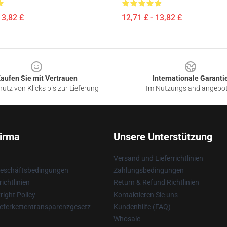
13,82 £
12,71 £ - 13,82 £
aufen Sie mit Vertrauen
Internationale Garanti
utz von Klicks bis zur Lieferung
Im Nutzungsland angebo
irma
Unsere Unterstützung
Versand und Lieferrichtlinien
Geschäftsbedingungen
Zahlungsbedingungen
ichtlinien
Return & Refund Richtlinien
ight Policy
Kontaktieren Sie uns
eferkettentransparenzgesetz
Kundenhilfe (FAQ)
Whosale