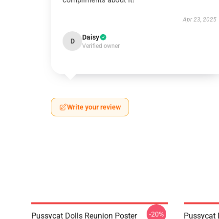
compliments about it!
Apr 23, 2025
Daisy
D
Verified owner
Write your review
-20%
Pussycat Dolls Reunion Poster
Pussycat 