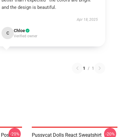
better than I expected—the colors are bright
and the design is beautiful.
Apr 18, 2025
Chloe
C
Verified owner
1
/
1
-20%
-20%
 Poster
Pussycat Dolls React Sweatshirt