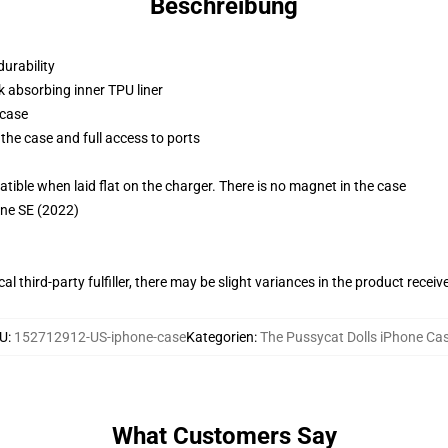
Beschreibung
durability
k absorbing inner TPU liner
 case
the case and full access to ports
g
le when laid flat on the charger. There is no magnet in the case
one SE (2022)
al third-party fulfiller, there may be slight variances in the product receiv
U
:
152712912-US-iphone-case
Kategorien
:
The Pussycat Dolls iPhone Ca
What Customers Say