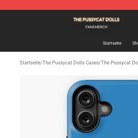
The Pussycat Dolls Shop - Official The Pussycat Dolls
Startseite
Sh
Startseite
/
The Pussycat Dolls Cases
/
The Pussycat Do