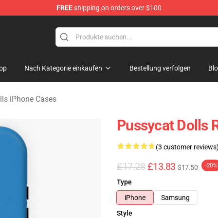
FREE
shipping on orders over $100
 Merchandise Store
op
Nach Kategorie einkaufen
Bestellung verfolgen
Bl
lls iPhone Cases
Pussycat Dolls 
(3 customer reviews
£17.28
£13.83
-20%
$17.50
Type
iPhone
Samsung
Style