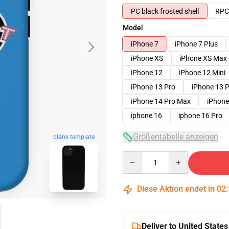
PC black frosted shell
RPC 
Model
iPhone 7
iPhone 7 Plus
iPhone XS
iPhone XS Max
iPhone 12
iPhone 12 Mini
iPhone 13 Pro
iPhone 13 
iPhone 14 Pro Max
iPhone
iphone 16
iphone 16 Pro
Größentabelle anzeigen
blank template
Quantity
Diese Aktion endet in
02
Deliver to United States