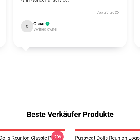
with wonderful service.
Apr 20, 2025
Oscar
O
Verified owner
Beste Verkäufer Produkte
-20%
Dolls Reunion Classic Poster
Pussycat Dolls Reunion Logo