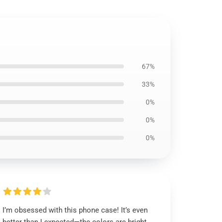
67%
33%
0%
0%
0%
I’m obsessed with this phone case! It’s even