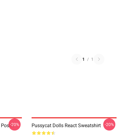
1
/
1
-20%
-20%
 Poster
Pussycat Dolls React Sweatshirt