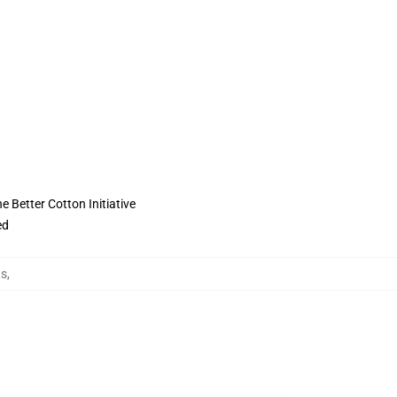
 Better Cotton Initiative
ed
ts
,