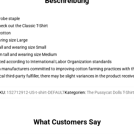
Beschreibung
robe staple
check out the Classic T-Shirt
cotton
ring size Large
ll and wearing size Small
m tall and wearing size Medium
uated according to International Labor Organization standards
m manufacturers committed to improving cotton farming practices with the
al third-party fulfiller, there may be slight variances in the product receiv
KU
:
152712912-US-t-shirt-DEFAULT
Kategorien
:
The Pussycat Dolls T-Shir
What Customers Say