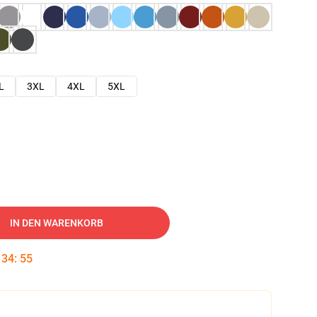
L
3XL
4XL
5XL
IN DEN WARENKORB
:
34
:
54