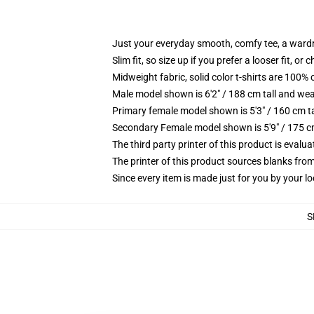
Just your everyday smooth, comfy tee, a ward
Slim fit, so size up if you prefer a looser fit, or 
Midweight fabric, solid color t-shirts are 100% 
Male model shown is 6'2" / 188 cm tall and wea
Primary female model shown is 5'3" / 160 cm ta
Secondary Female model shown is 5'9" / 175 c
The third party printer of this product is eval
The printer of this product sources blanks fro
Since every item is made just for you by your loc
S