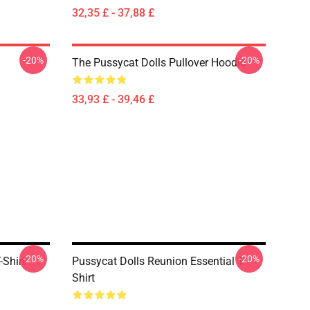
32,35 £ - 37,88 £
-20%
-20%
The Pussycat Dolls Pullover Hoodie
33,93 £ - 39,46 £
-20%
-20%
-Shirt
Pussycat Dolls Reunion Essential T-
Shirt