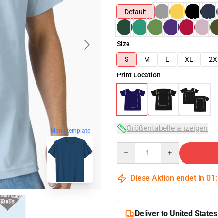
Default
Size
S
M
L
XL
2X
Print Location
Größentabelle anzeigen
blank template
Quantity
Diese Aktion endet in
01
Deliver to United States