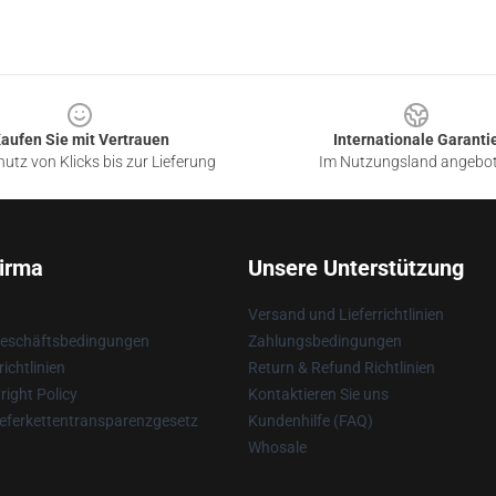
aufen Sie mit Vertrauen
Internationale Garanti
utz von Klicks bis zur Lieferung
Im Nutzungsland angebo
irma
Unsere Unterstützung
Versand und Lieferrichtlinien
Geschäftsbedingungen
Zahlungsbedingungen
ichtlinien
Return & Refund Richtlinien
ight Policy
Kontaktieren Sie uns
eferkettentransparenzgesetz
Kundenhilfe (FAQ)
Whosale