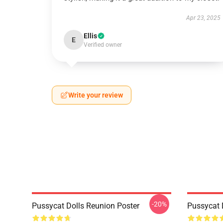
Apr 23, 2025
Ellis
E
Verified owner
Write your review
-20%
Pussycat Dolls Reunion Poster
Pussycat 