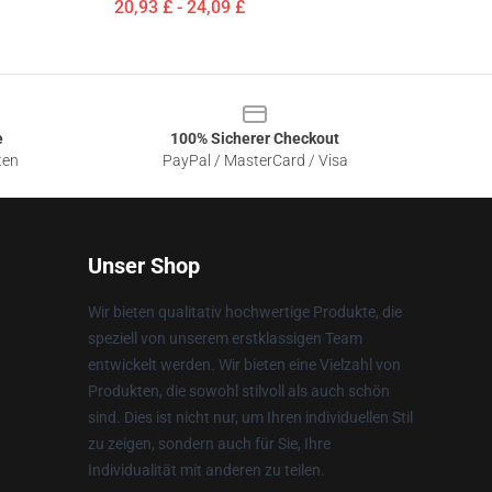
20,93 £ - 24,09 £
e
100% Sicherer Checkout
ten
PayPal / MasterCard / Visa
Unser Shop
Wir bieten qualitativ hochwertige Produkte, die
speziell von unserem erstklassigen Team
entwickelt werden. Wir bieten eine Vielzahl von
Produkten, die sowohl stilvoll als auch schön
sind. Dies ist nicht nur, um Ihren individuellen Stil
zu zeigen, sondern auch für Sie, Ihre
Individualität mit anderen zu teilen.