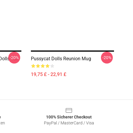
-20%
-20%
olls Tall
Pussycat Dolls Reunion Mug
19,75 £ - 22,91 £
e
100% Sicherer Checkout
ten
PayPal / MasterCard / Visa