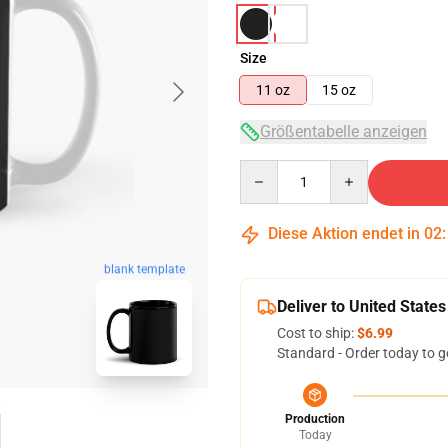
Size
11 oz
15 oz
Größentabelle anzeigen
Quantity
Diese Aktion endet in
02
blank template
Deliver to United States
Cost to ship:
$6.99
Standard - Order today to g
Production
Today