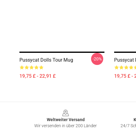
-20%
Pussycat Dolls Tour Mug
Pussycat 
19,75 £ - 22,91 £
19,75 £ - 
Footer
Weltweiter Versand
K
Wir versenden in über 200 Länder
24/7 Sch