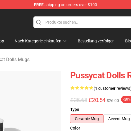
FREE
shipping on orders over $100
 Merchandise Store
op
Nach Kategorie einkaufen
Bestellung verfolgen
Bl
at Dolls Mugs
Pussycat Dolls 
(1 customer reviews
£25.68
£20.54
-20%
$26.00
Type
Ceramic Mug
Accent Mug
Color