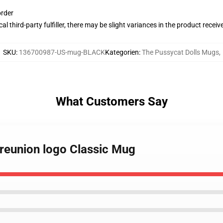
order
al third-party fulfiller, there may be slight variances in the product receiv
SKU
:
136700987-US-mug-BLACK
Kategorien
:
The Pussycat Dolls Mugs
,
What Customers Say
 reunion logo Classic Mug