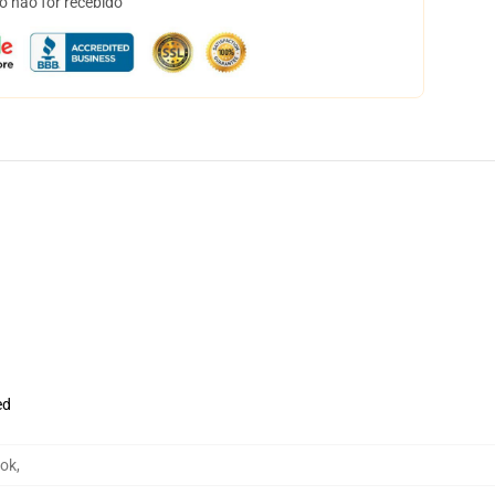
o não for recebido
ed
ook
,