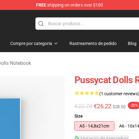
FREE
shipping on orders over $100
 Merchandise Store
Compre por categoria
Rastreamento de pedido
Blog
olls Notebook
Pussycat Dolls 
(1 customer reviews
€32.78
€26.22
-20%
$28.50
Size
A5 - 14,8x21cm
A6 - 10x1
Ver guia de tamanhos