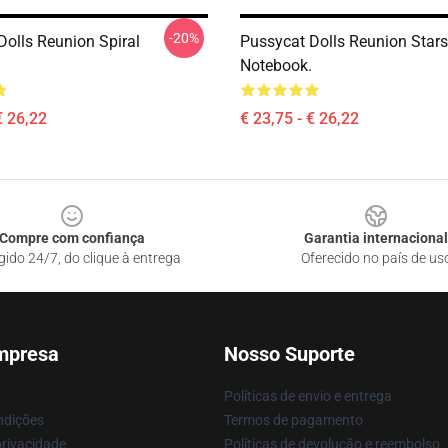
-20%
Dolls Reunion Spiral
Pussycat Dolls Reunion Stars
Notebook.
€ 26,22
€ 23,75 - € 26,22
Compre com confiança
Garantia internacional
gido 24/7, do clique à entrega
Oferecido no país de us
mpresa
Nosso Suporte
Políticas de envio e entrega
ndições
Termos de pagamento
privacidade
Políticas de devolução e reembolso