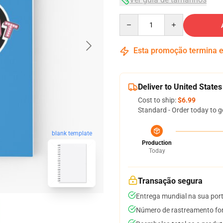
Quantity
Esta promoção termina
Deliver to United States
Cost to ship:
$6.99
Standard - Order today to g
blank template
Production
Today
Transação segura
Entrega mundial na sua por
Número de rastreamento for