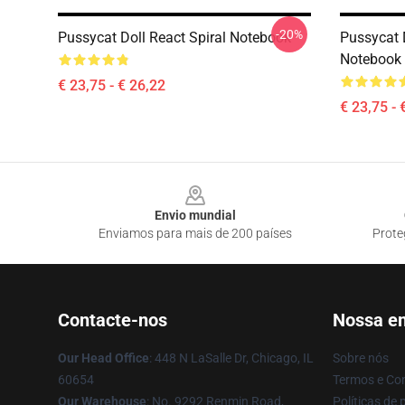
-20%
Pussycat Doll React Spiral Notebook
Pussycat 
Notebook
€ 23,75 - € 26,22
€ 23,75 - 
Footer
Envio mundial
Enviamos para mais de 200 países
Prote
Contacte-nos
Nossa e
Our Head Office
: 448 N LaSalle Dr, Chicago, IL
Sobre nós
60654
Termos e Co
Our Warehouse
: No. 9292 Renmin Road,
Políticas de 