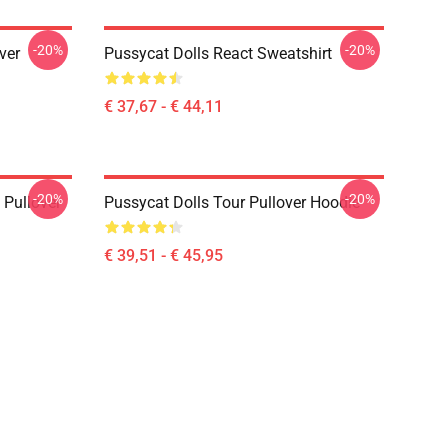
-20%
-20%
ver
Pussycat Dolls React Sweatshirt
€ 37,67 - € 44,11
-20%
-20%
 Pullover
Pussycat Dolls Tour Pullover Hoodie
€ 39,51 - € 45,95