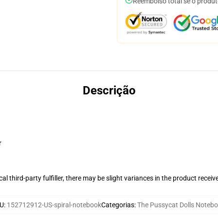
Reembolso total se o produt
Descrição
r
al third-party fulfiller, there may be slight variances in the product receiv
U
:
152712912-US-spiral-notebook
Categorias
:
The Pussycat Dolls Noteb