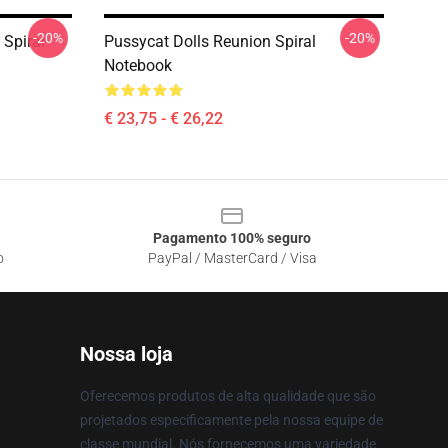
-20%
-20%
 Spiral
Pussycat Dolls Reunion Spiral
Notebook
€ 23,75 - € 26,22
Pagamento 100% seguro
o
PayPal / MasterCard / Visa
Nossa loja
Oferecemos produtos de alta qualidade que são
projetados especificamente pela nossa equipe de
classe mundial. Nós fornecemos uma variedade