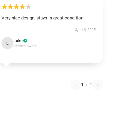
Very nice design, stays in great condition.
Apr 18, 2025
Luke
L
Verified owner
1
/
1