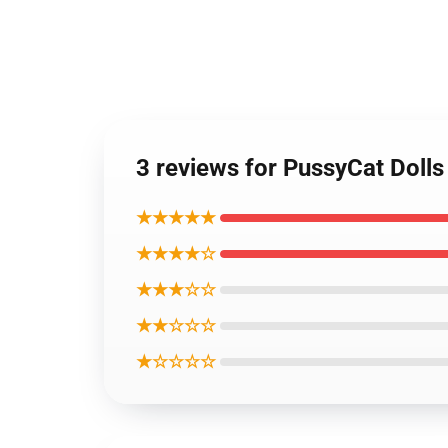
3 reviews for PussyCat Doll
★★★★★
★★★★☆
★★★☆☆
★★☆☆☆
★☆☆☆☆