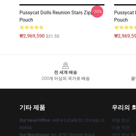
-20%
Pussycat Dolls Reunion Stars Zipper
Pussycat 
Pouch
Pouch
₩2,969,590
₩2,969,5
$21.55
Footer
전 세계 배송
200개 이상의 국가로 배송
클
기타 제품
우리의 
Our Head Office
: 448 N LaSalle Dr, Chicago, IL
제품 정보
60654
이용 약관
Our Warehouse
: No. 9292 Renmin Road,
개인 정보 정