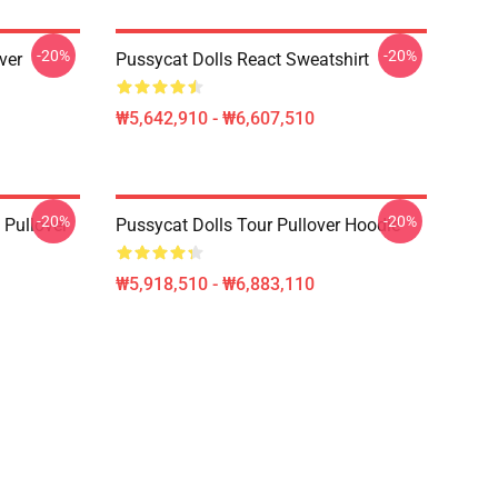
-20%
-20%
ver
Pussycat Dolls React Sweatshirt
₩5,642,910 - ₩6,607,510
-20%
-20%
 Pullover
Pussycat Dolls Tour Pullover Hoodie
₩5,918,510 - ₩6,883,110