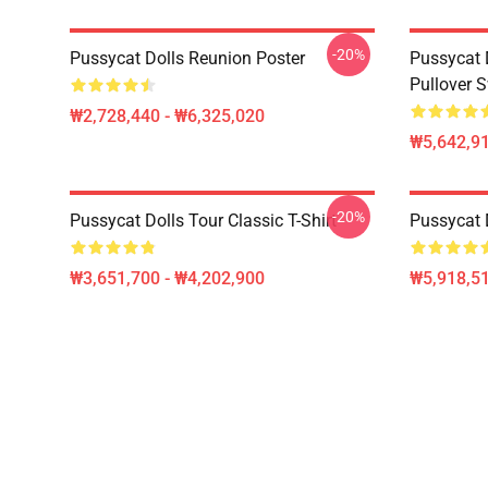
-20%
Pussycat Dolls Reunion Poster
Pussycat 
Pullover S
₩2,728,440 - ₩6,325,020
₩5,642,91
-20%
Pussycat Dolls Tour Classic T-Shirt
Pussycat 
₩3,651,700 - ₩4,202,900
₩5,918,51