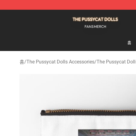
The Pussycat Dolls Shop - Official The Pussycat Dolls
홈
홈
/
The Pussycat Dolls Accessories
/
The Pussycat Doll