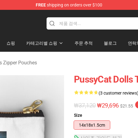
FREE
shipping on orders over $100
 Merchandise Store
쇼핑
카테고리별 쇼핑
주문 추적
블로그
연락
s Zipper Pouches
PussyCat Dolls 
(3 customer reviews
₩37,120
₩29,696
$21.55
Size
14x18x1.5cm
사이즈 가이드 보기