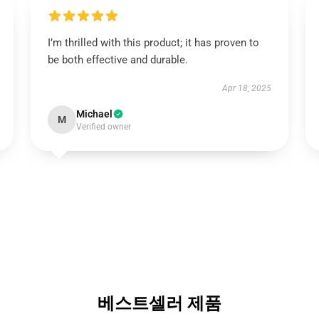
I’m thrilled with this product; it has proven to
be both effective and durable.
Apr 18, 2025
Michael
M
Verified owner
베스트셀러 제품