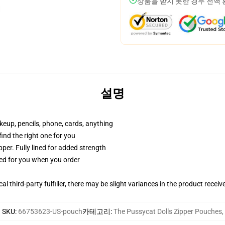
상품을 받지 못한 경우 전액
설명
akeup, pencils, phone, cards, anything
 find the right one for you
per. Fully lined for added strength
ted for you when you order
al third-party fulfiller, there may be slight variances in the product receiv
SKU
:
66753623-US-pouch
카테고리
:
The Pussycat Dolls Zipper Pouches
,