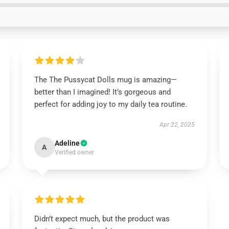
The The Pussycat Dolls mug is amazing—
better than I imagined! It’s gorgeous and
perfect for adding joy to my daily tea routine.
Apr 22, 2025
Adeline
A
Verified owner
Didn’t expect much, but the product was