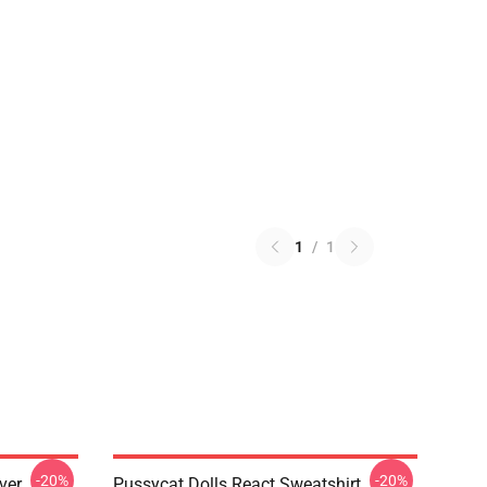
1
/
1
-20%
-20%
ver
Pussycat Dolls React Sweatshirt