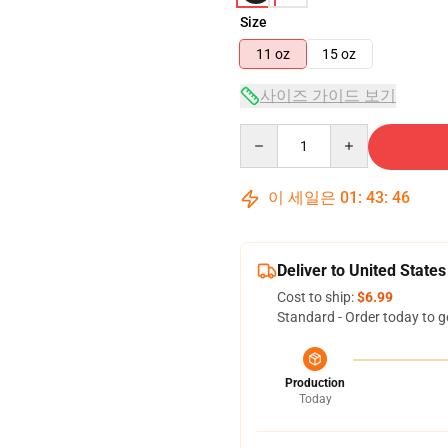
Size
11 oz
15 oz
사이즈 가이드 보기
Quantity
이 세일은
01
:
43
:
45
Deliver to United States
Cost to ship:
$6.99
Standard - Order today to g
Production
Today