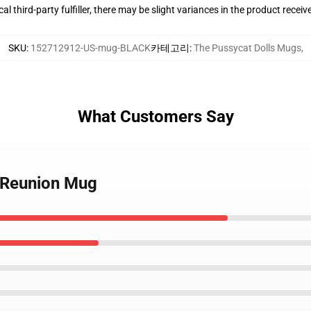
al third-party fulfiller, there may be slight variances in the product receiv
SKU
:
152712912-US-mug-BLACK
카테고리
:
The Pussycat Dolls Mugs
,
What Customers Say
s Reunion Mug