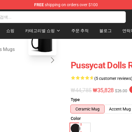
FREE
shipping on orders over $100
 Merchandise Store
blank template
쇼핑
카테고리별 쇼핑
주문 추적
블로그
연락
ls Mugs
Pussycat Dolls
(5 customer reviews
₩44,785
₩35,828
$26.00
Type
Ceramic Mug
Accent Mug
Color