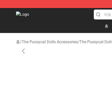
The Pussycat Dolls Shop - Official The Pussycat Dolls
홈
홈
/
The Pussycat Dolls Accessories
/
The Pussycat Dol