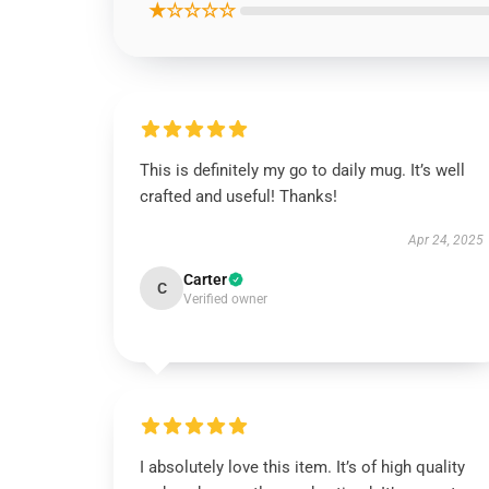
★☆☆☆☆
This is definitely my go to daily mug. It’s well
crafted and useful! Thanks!
Apr 24, 2025
Carter
C
Verified owner
I absolutely love this item. It’s of high quality