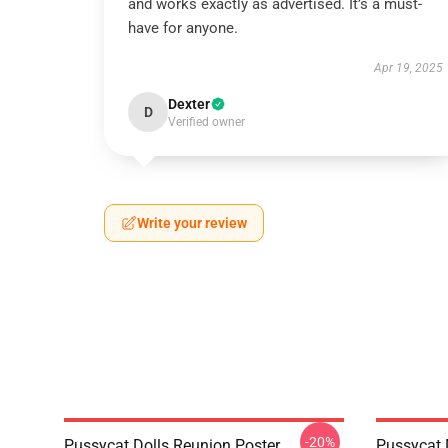
and works exactly as advertised. It’s a must-
have for anyone.
Apr 19, 2025
Dexter
D
Verified owner
Write your review
-20%
Pussycat Dolls Reunion Poster
Pussycat 