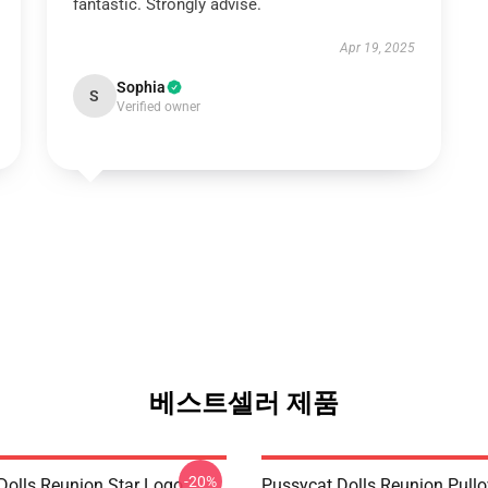
fantastic. Strongly advise.
Apr 19, 2025
Sophia
S
Verified owner
베스트셀러 제품
-20%
Dolls Reunion Star Logo
Pussycat Dolls Reunion Pullo