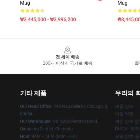
Mug
Mug
₩3,445,000 - ₩3,996,200
₩3,445,00
Footer
전 세계 배송
200개 이상의 국가로 배송
클
기타 제품
우리의 
Our Head Office
: 448 N LaSalle Dr, Chicago, IL
제품 정보
60654
이용 약관
Our Warehouse
: No. 9292 Renmin Road,
개인 정보 정
Qingyang District, Chengdu
DMCA - 저
Hour
: 9AM – 5PM (Mon – Fri)
모델 번호: 