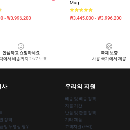
Mug
0 - ₩3,996,200
₩3,445,000 - ₩3,996,200
안심하고 쇼핑하세요
국제 보증
릭에서 배송까지 24/7 보호
사용 국가에서 제공
회사
우리의 지원
배송 및 배송 정책
지불 기간
책
반품 및 환불 정책
작권 정책
기타 제품
공급망 투명성 행위
고객지원 (FAQ)