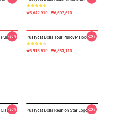
₩5,642,910 - ₩6,607,510
-20%
-20%
 Pullover
Pussycat Dolls Tour Pullover Hoodie
₩5,918,510 - ₩6,883,110
-20%
-20%
 Classic
Pussycat Dolls Reunion Star Logo