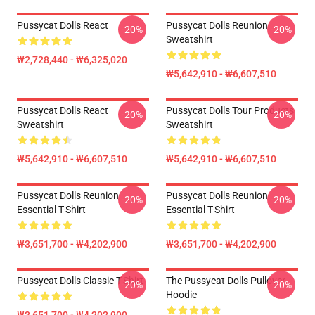
Pussycat Dolls React
Pussycat Dolls Reunion
-20%
-20%
Sweatshirt
₩2,728,440 - ₩6,325,020
₩5,642,910 - ₩6,607,510
Pussycat Dolls React
Pussycat Dolls Tour Products
-20%
-20%
Sweatshirt
Sweatshirt
₩5,642,910 - ₩6,607,510
₩5,642,910 - ₩6,607,510
Pussycat Dolls Reunion
Pussycat Dolls Reunion
-20%
-20%
Essential T-Shirt
Essential T-Shirt
₩3,651,700 - ₩4,202,900
₩3,651,700 - ₩4,202,900
Pussycat Dolls Classic T-Shirt
The Pussycat Dolls Pullover
-20%
-20%
Hoodie