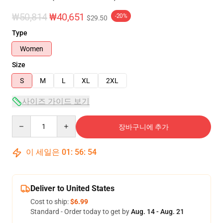
₩50,814
₩40,651
-20%
$29.50
Type
Women
Size
S
M
L
XL
2XL
사이즈 가이드 보기
Quantity
장바구니에 추가
이 세일은
01
:
56
:
53
Deliver to United States
Cost to ship:
$6.99
Standard - Order today to get by
Aug. 14 - Aug. 21