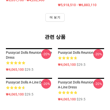
₩3,651,700 - ₩4,202,900
₩5,918,510 - ₩6,883,110
더 보기
관련 상품
Pussycat Dolls Reunion A-Line
Pussycat Dolls Reunion Dress
-20%
-20%
Dress
₩4,065,100
$29.5
₩4,065,100
$29.5
Pussycat Dolls A-Line Dress
Pussycat Dolls Reunion Logo
-20%
-20%
A-Line Dress
₩4,065,100
$29.5
₩4,065,100
$29.5