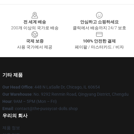
Footer
전 세계 배송
안심하고 쇼핑하세요
200개 이상의 국가로 배송
클릭에서 배송까지 24/7 보호
국제 보증
100% 안전한 결제
사용 국가에서 제공
페이팔 / 마스터카드 / 비자
기타 제품
Our Head Office
: 448 N LaSalle Dr, Chicago, IL 60654
Our Warehouse
: No. 9292 Renmin Road, Qingyang District, Chengdu
Hour
: 9AM – 5PM (Mon – Fri)
Email
: contact@the-pussycat-dolls.shop
우리의 회사
제품 정보