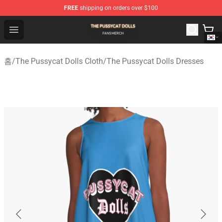
FREE
shipping on orders over $100
The Pussycat Dolls Shop - Official The Pussycat Dolls M
Open menu
홈
/
The Pussycat Dolls Cloth
/
The Pussycat Dolls Dresses