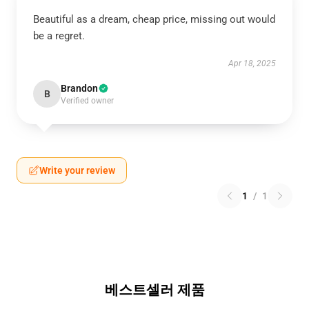
Beautiful as a dream, cheap price, missing out would
be a regret.
Apr 18, 2025
Brandon
B
Verified owner
Write your review
1
/
1
베스트셀러 제품