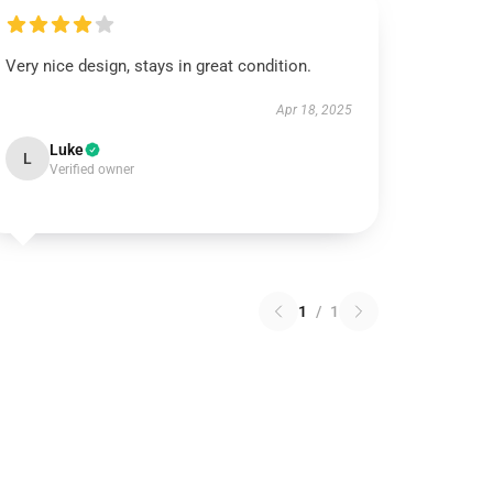
Very nice design, stays in great condition.
Apr 18, 2025
Luke
L
Verified owner
1
/
1