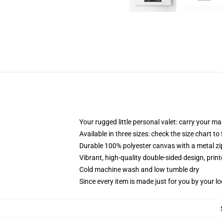
Your rugged little personal valet: carry your m
Available in three sizes: check the size chart to
Durable 100% polyester canvas with a metal zip
Vibrant, high-quality double-sided design, prin
Cold machine wash and low tumble dry
Since every item is made just for you by your loc