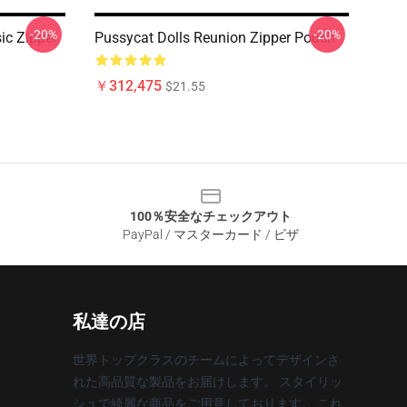
-20%
-20%
ic Zipper
Pussycat Dolls Reunion Zipper Pouch
￥312,475
$21.55
100％安全なチェックアウト
PayPal / マスターカード / ビザ
私達の店
世界トップクラスのチームによってデザインさ
れた高品質な製品をお届けします。 スタイリッ
シュで綺麗な商品をご用意しております。 これ