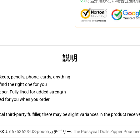
商品が届かない場合は全額
説明
akeup, pencils, phone, cards, anything
 find the right one for you
per. Fully lined for added strength
ted for you when you order
al third-party fulfiller, there may be slight variances in the product receiv
SKU
:
66753623-US-pouch
カテゴリー
:
The Pussycat Dolls Zipper Pouche