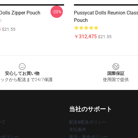
-20%
Dolls Zipper Pouch
Pussycat Dolls Reunion Class
Pouch
5
$21.55
￥312,475
$21.55
安心してお買い物
国際保証
ックから配送まで24/7保護
使用国で提供
当社のサポート
いて
配送&配送ポリシー
支払条件
ーポリシー
返品・返金ポリシー