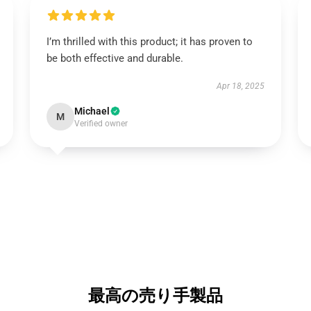
I’m thrilled with this product; it has proven to
be both effective and durable.
Apr 18, 2025
Michael
M
Verified owner
最高の売り手製品