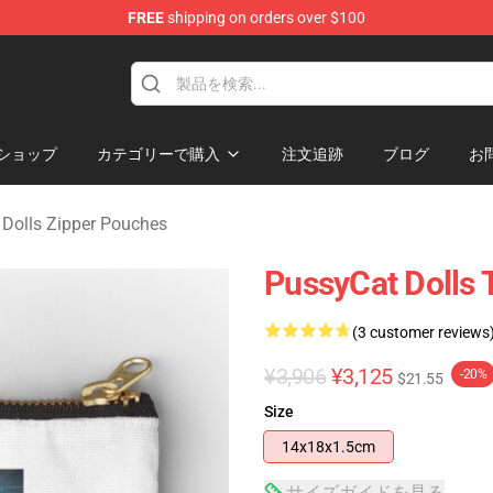
FREE
shipping on orders over $100
 Merchandise Store
ショップ
カテゴリーで購入
注文追跡
ブログ
お
 Dolls Zipper Pouches
PussyCat Dolls 
(3 customer reviews
¥3,906
¥3,125
-20%
$21.55
Size
14x18x1.5cm
サイズガイドを見る