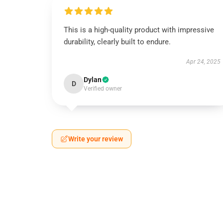
This is a high-quality product with impressive
durability, clearly built to endure.
Apr 24, 2025
Dylan
D
Verified owner
Write your review