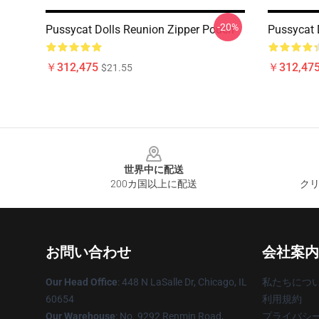
-20%
Pussycat Dolls Reunion Zipper Pouch
Pussycat 
￥312,475
￥312,47
$21.55
Footer
世界中に配送
200カ国以上に配送
クリ
お問い合わせ
会社案内
Our Head Office
: 448 N LaSalle Dr, Chicago, IL
私たちにつ
60654
利用規約
Our Warehouse
: No. 9292 Renmin Road,
プライバシ