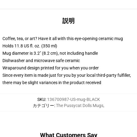
説明
Coffee, tea, or art? Have it all with this eye-opening ceramic mug
Holds 11.8 US fl. oz. (350 ml)
Mug diameter is 3.2" (8.2 cm), not including handle
Dishwasher and microwave safe ceramic
Wraparound design printed for you when you order
Since every item is made just for you by your local third-party fulfiller,
there may be slight variances in the product received
SKU
:
136700987-US-mug-BLACK
カテゴリー
:
The Pussycat Dolls Mugs
,
What Customers Say