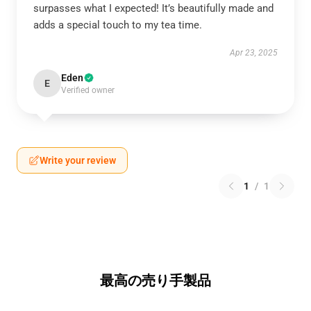
surpasses what I expected! It’s beautifully made and
adds a special touch to my tea time.
Apr 23, 2025
Eden
E
Verified owner
Write your review
1
/
1
最高の売り手製品