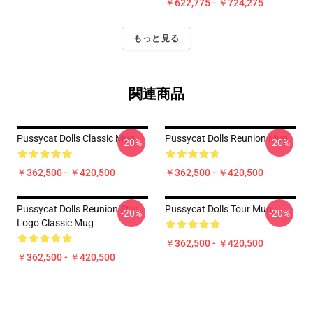
￥622,775 - ￥724,275
もっと見る
関連商品
Pussycat Dolls Classic Mug
Pussycat Dolls Reunion Mug
-20%
-20%
￥362,500 - ￥420,500
￥362,500 - ￥420,500
Pussycat Dolls Reunion Star
Pussycat Dolls Tour Mug
-20%
-20%
Logo Classic Mug
￥362,500 - ￥420,500
￥362,500 - ￥420,500
Footer