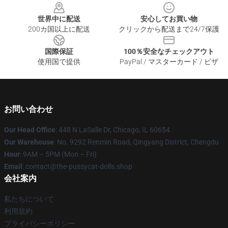
世界中に配送
安心してお買い物
200カ国以上に配送
クリックから配送まで24/7保護
国際保証
100％安全なチェックアウト
使用国で提供
PayPal / マスターカード / ビザ
お問い合わせ
Our Head Office
: 448 N LaSalle Dr, Chicago, IL 60654
Our Warehouse
: No. 9292 Renmin Road, Qingyang District, Chengdu
Hour
: 9AM – 5PM (Mon – Fri)
Email
: contact@the-pussycat-dolls.shop
会社案内
私たちについて
利用規約
プライバシーポリシー