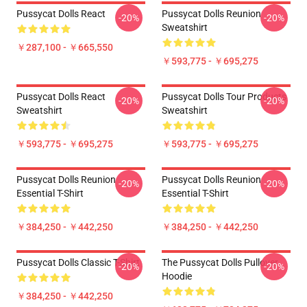
Pussycat Dolls React
Pussycat Dolls Reunion
-20%
-20%
Sweatshirt
￥287,100 - ￥665,550
￥593,775 - ￥695,275
Pussycat Dolls React
Pussycat Dolls Tour Products
-20%
-20%
Sweatshirt
Sweatshirt
￥593,775 - ￥695,275
￥593,775 - ￥695,275
Pussycat Dolls Reunion
Pussycat Dolls Reunion
-20%
-20%
Essential T-Shirt
Essential T-Shirt
￥384,250 - ￥442,250
￥384,250 - ￥442,250
Pussycat Dolls Classic T-Shirt
The Pussycat Dolls Pullover
-20%
-20%
Hoodie
￥384,250 - ￥442,250