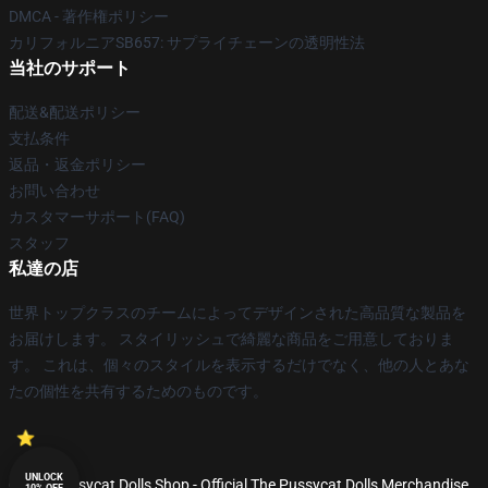
DMCA - 著作権ポリシー
カリフォルニアSB657: サプライチェーンの透明性法
当社のサポート
配送&配送ポリシー
支払条件
返品・返金ポリシー
お問い合わせ
カスタマーサポート(FAQ)
スタッフ
私達の店
世界トップクラスのチームによってデザインされた高品質な製品を
お届けします。 スタイリッシュで綺麗な商品をご用意しておりま
す。 これは、個々のスタイルを表示するだけでなく、他の人とあな
たの個性を共有するためのものです。
UNLOCK
© The Pussycat Dolls Shop - Official The Pussycat Dolls Merchandise
10% OFF