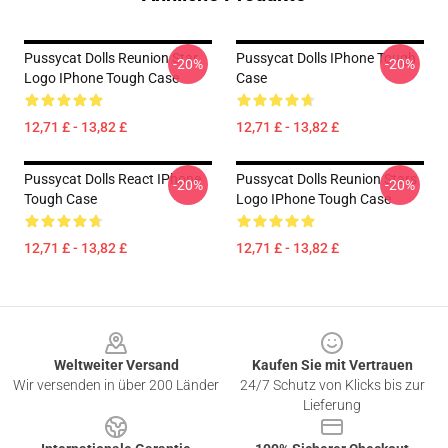
Pussycat Dolls Reunion Star
Pussycat Dolls IPhone Tough
-20%
-20%
Logo IPhone Tough Case
Case
12,71 £ - 13,82 £
12,71 £ - 13,82 £
Pussycat Dolls React IPhone
Pussycat Dolls Reunion Stars
-20%
-20%
Tough Case
Logo IPhone Tough Case
12,71 £ - 13,82 £
12,71 £ - 13,82 £
Footer
Weltweiter Versand
Kaufen Sie mit Vertrauen
Wir versenden in über 200 Länder
24/7 Schutz von Klicks bis zur
Lieferung