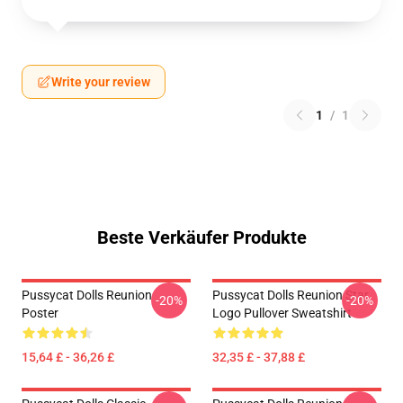
Write your review
1
/
1
Beste Verkäufer Produkte
Pussycat Dolls Reunion
Pussycat Dolls Reunion Star
-20%
-20%
Poster
Logo Pullover Sweatshirt
15,64 £ - 36,26 £
32,35 £ - 37,88 £