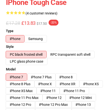
IPhone Tough Case
(4 customer reviews)
£17.28
£13.83
-20%
$17.50
Type
iPhone
Samsung
Style
PC black frosted shell
RPC transparent soft shell
LPC glass phone case
Model
iPhone 7
iPhone 7 Plus
iPhone 8
iPhone 8 Plus
iPhone X
iPhone XR
iPhone XS
iPhone XS Max
iPhone 11
iPhone 11 Pro
iPhone 11 Pro Max
iPhone 12
iPhone 12 Mini
iPhone 12 Pro
iPhone 12 Pro Max
iPhone 13