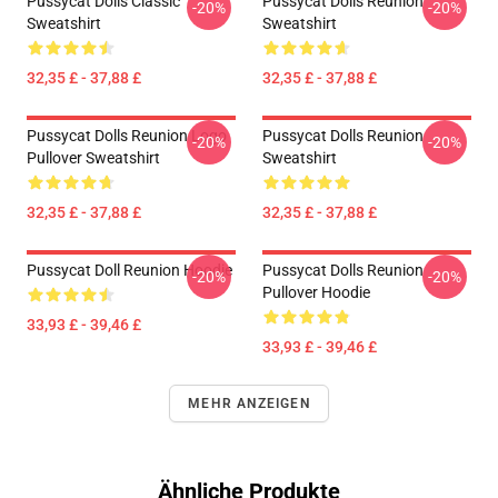
Pussycat Dolls Classic
Pussycat Dolls Reunion
-20%
-20%
Sweatshirt
Sweatshirt
32,35 £ - 37,88 £
32,35 £ - 37,88 £
Pussycat Dolls Reunion Logo
Pussycat Dolls Reunion
-20%
-20%
Pullover Sweatshirt
Sweatshirt
32,35 £ - 37,88 £
32,35 £ - 37,88 £
Pussycat Doll Reunion Hoodie
Pussycat Dolls Reunion
-20%
-20%
Pullover Hoodie
33,93 £ - 39,46 £
33,93 £ - 39,46 £
MEHR ANZEIGEN
Ähnliche Produkte